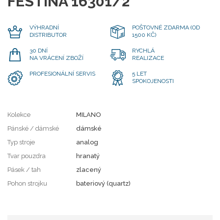
FESTINA 16301/2
VÝHRADNÍ
POŠTOVNÉ ZDARMA (OD
DISTRIBUTOR
1500 KČ)
30 DNÍ
RYCHLÁ
NA VRÁCENÍ ZBOŽÍ
REALIZACE
PROFESIONÁLNÍ SERVIS
5 LET
SPOKOJENOSTI
Kolekce
MILANO
Pánské / dámské
dámské
Typ stroje
analog
Tvar pouzdra
hranatý
Pásek / tah
zlacený
Pohon strojku
bateriový (quartz)