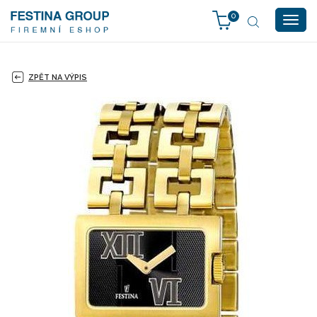
0
Togg
navig
ZPĚT NA VÝPIS