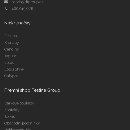
servis@dtgroup.cz
466 615 078
Naše značky
Festina
Kronaby
Candino
Jaguar
Lotus
Lotus Style
Calypso
Firemní shop Festina Group
Dárkové poukazy
Kontakty
Servis
Obchodní podmínky
Reklamační řád