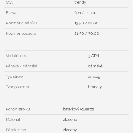
Styl
trendy
Barva
černá, zlatá
Rozměr číselníku
13,50 / 22,00
Rozměr pouzdra
21,50 / 30,00
Vodotěsnost
3 ATM
Pánské / dámské
dámské
Typ stroje
analog
Tvar pouzdra
hranatý
Pohon strojku
bateriový (quartz)
Materiál
zlacené
Pásek / tah
zlacený