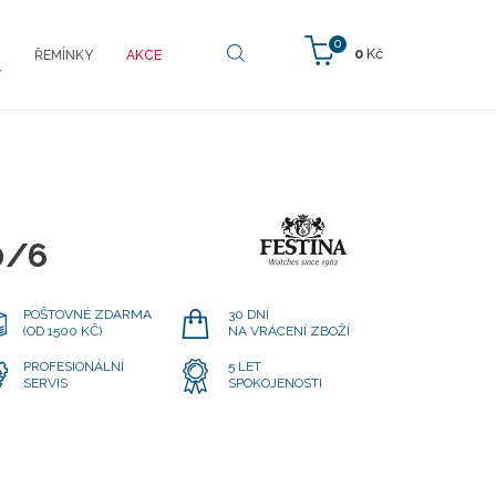
0
0
Kč
ŘEMÍNKY
AKCE
Y
0/6
POŠTOVNÉ ZDARMA
30 DNÍ
(OD 1500 KČ)
NA VRÁCENÍ ZBOŽÍ
PROFESIONÁLNÍ
5 LET
SERVIS
SPOKOJENOSTI