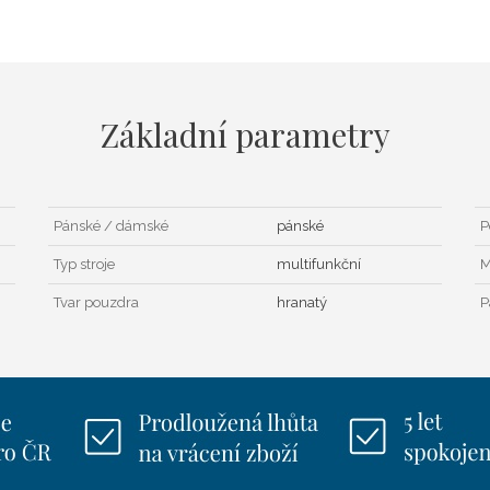
Základní parametry
Pánské / dámské
pánské
P
Typ stroje
multifunkční
M
Tvar pouzdra
hranatý
P