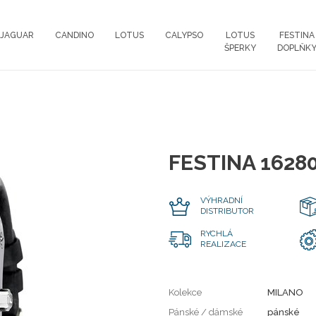
JAGUAR
CANDINO
LOTUS
CALYPSO
LOTUS
FESTINA
ŠPERKY
DOPLŇK
FESTINA 1628
VÝHRADNÍ
DISTRIBUTOR
RYCHLÁ
REALIZACE
Kolekce
MILANO
Pánské / dámské
pánské