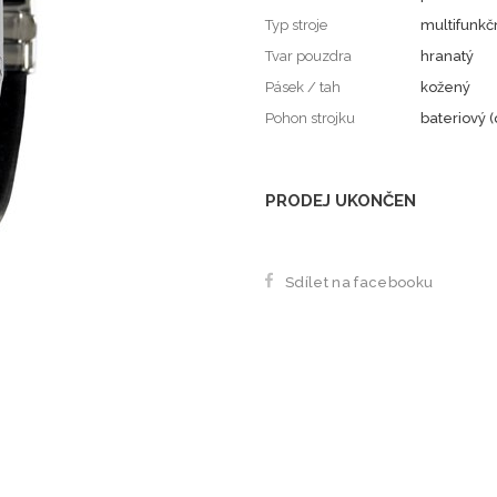
Typ stroje
multifunkč
Tvar pouzdra
hranatý
Pásek / tah
kožený
Pohon strojku
bateriový (
PRODEJ UKONČEN
Sdílet na facebooku