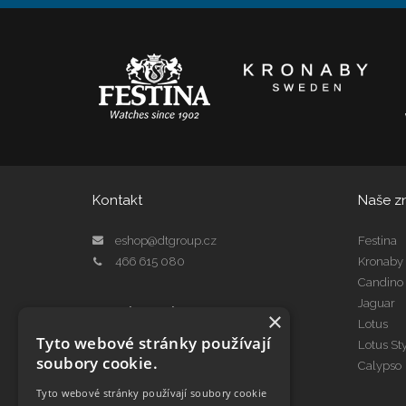
Kontakt
Naše z
eshop@dtgroup.cz
Festina
466 615 080
Kronaby
Candino
Jaguar
Kontakt Servis
×
Lotus
servis@dtgroup.cz
Tyto webové stránky používají
Lotus St
466 615 078
soubory cookie.
Calypso
Tyto webové stránky používají soubory cookie