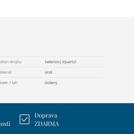
ohon strojku
bateriový (quartz)
ateriál
ocel
ásek / tah
kožený