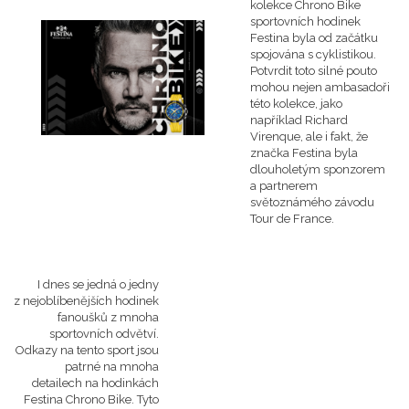
kolekce Chrono Bike
sportovních hodinek
Festina byla od začátku
spojována s cyklistikou.
Potvrdit toto silné pouto
mohou nejen ambasadoři
této kolekce, jako
například Richard
Virenque, ale i fakt, že
značka Festina byla
dlouholetým sponzorem
a partnerem
světoznámého závodu
Tour de France.
I dnes se jedná o jedny
z nejoblíbenějších hodinek
fanoušků z mnoha
sportovních odvětví.
Odkazy na tento sport jsou
patrné na mnoha
detailech na hodinkách
Festina Chrono Bike. Tyto