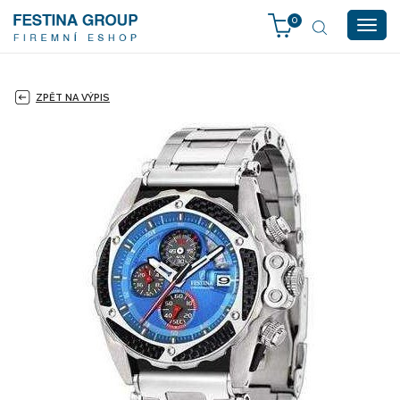
0
Togg
navig
ZPĚT NA VÝPIS