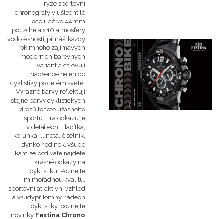
ryze sportovní
chronografy v ušlechtilé
oceli, až ve 44mm
pouzdře a s 10 atmosféry
vodotěsnosti, přináší každý
rok mnoho zajímavých
moderních barevných
variant a oslovují
nadšence nejen do
cyklistiky po celém světě.
Výrazné barvy reflektují
stejné barvy cyklistických
dresů tohoto úžasného
sportu. Hra odkazu je
v detailech. Tlačítka,
korunka, luneta, číselník,
dýnko hodinek, všude
kam se podíváte najdete
krásné odkazy na
cyklistiku. Poznejte
mimořádnou kvalitu,
sportovní atraktivní vzhled
a všudypřítomný nádech
cyklistiky, poznejte
novinky
Festina Chrono