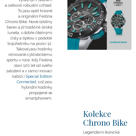
a celkově robustní vzhled.
To jsou opět krásné
a originální Festina
Chrono Bike. Nové odstíny
barev a již tradičně široká
luneta, s dobře čitelnými
čísly a šipkou v podobě
trojúhelníku na pozici 12.
Takové jsou hodinky
věnované cyklistickému
sportu v roce, kdy Festina
slaví 120 let od svého
založení a v rámci inovací
nabízí i
Special Edition
Connected
, což jsou
hybridní hodinky
propojené se
smartphonem.
Kolekce
Chrono Bike
Legendární ikonická