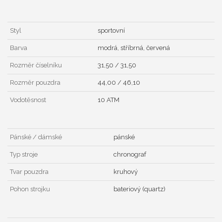
Styl
sportovní
Barva
modrá, stříbrná, červená
Rozměr číselníku
31,50 / 31,50
Rozměr pouzdra
44,00 / 46,10
Vodotěsnost
10 ATM
Pánské / dámské
pánské
Typ stroje
chronograf
Tvar pouzdra
kruhový
Pohon strojku
bateriový (quartz)