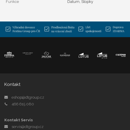
Funkce
Datum, Stopky
Kontakt
eshop@dtgroup.cz
466 615 080
Kontakt Servis
servis@dtgroup.cz