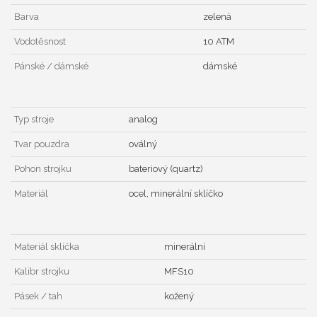
Barva
zelená
Vodotěsnost
10 ATM
Pánské / dámské
dámské
Typ stroje
analog
Tvar pouzdra
oválný
Pohon strojku
bateriový (quartz)
Materiál
ocel, minerální sklíčko
Materiál sklíčka
minerální
Kalibr strojku
MFS10
Pásek / tah
kožený