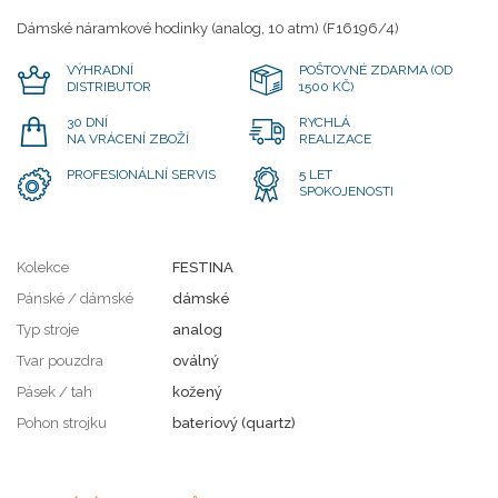
Dámské náramkové hodinky (analog, 10 atm) (F16196/4)
VÝHRADNÍ
POŠTOVNÉ ZDARMA (OD
DISTRIBUTOR
1500 KČ)
30 DNÍ
RYCHLÁ
NA VRÁCENÍ ZBOŽÍ
REALIZACE
PROFESIONÁLNÍ SERVIS
5 LET
SPOKOJENOSTI
Kolekce
FESTINA
Pánské / dámské
dámské
Typ stroje
analog
Tvar pouzdra
oválný
Pásek / tah
kožený
Pohon strojku
bateriový (quartz)