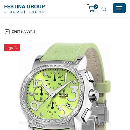
0
Togg
navig
ZPĚT NA VÝPIS
-30 %