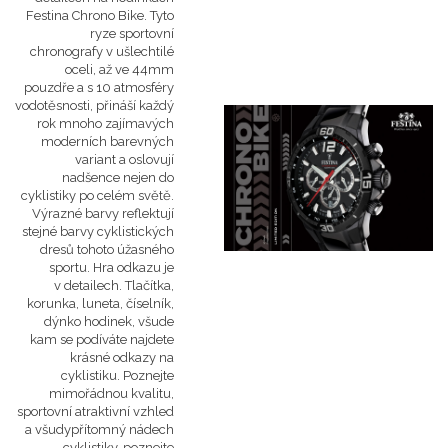
Festina Chrono Bike. Tyto
ryze sportovní
chronografy v ušlechtilé
oceli, až ve 44mm
pouzdře a s 10 atmosféry
vodotěsnosti, přináší každý
rok mnoho zajímavých
moderních barevných
variant a oslovují
nadšence nejen do
cyklistiky po celém světě.
Výrazné barvy reflektují
stejné barvy cyklistických
dresů tohoto úžasného
sportu. Hra odkazu je
v detailech. Tlačítka,
korunka, luneta, číselník,
dýnko hodinek, všude
kam se podíváte najdete
krásné odkazy na
cyklistiku. Poznejte
mimořádnou kvalitu,
sportovní atraktivní vzhled
a všudypřítomný nádech
cyklistiky, poznejte