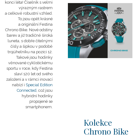
konci léta! Číselník s velmi
výrazným rastrem
a celkově robustní vzhled.
To jsou opět krásné
a originální Festina
Chrono Bike. Nové odstíny
barev a již tradičně široká
luneta, s dobře čitelnými
čísly a šipkou v podobě
trojúhelníku na pozici 12.
Takové jsou hodinky
věnované cyklistickému
sportu v roce, kdy Festina
slaví 120 let od svého
založení a v rámci inovací
nabízí i
Special Edition
Connected
, což jsou
hybridní hodinky
propojené se
smartphonem.
Kolekce
Chrono Bike