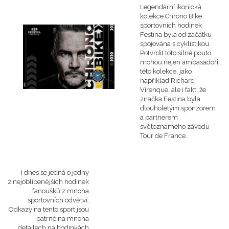
Legendární ikonická
kolekce Chrono Bike
sportovních hodinek
Festina byla od začátku
spojována s cyklistikou.
Potvrdit toto silné pouto
mohou nejen ambasadoři
této kolekce, jako
například Richard
Virenque, ale i fakt, že
značka Festina byla
dlouholetým sponzorem
a partnerem
světoznámého závodu
Tour de France.
I dnes se jedná o jedny
z nejoblíbenějších hodinek
fanoušků z mnoha
sportovních odvětví.
Odkazy na tento sport jsou
patrné na mnoha
detailech na hodinkách