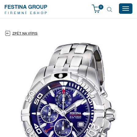
0
Togg
navig
ZPĚT NA VÝPIS