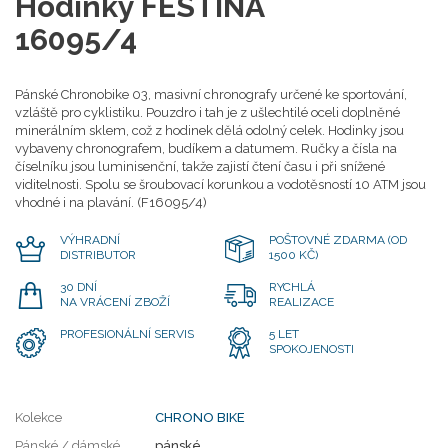
Hodinky FESTINA
16095/4
Pánské Chronobike 03, masivní chronografy určené ke sportování,
vzláště pro cyklistiku. Pouzdro i tah je z ušlechtilé oceli doplněné
minerálním sklem, což z hodinek dělá odolný celek. Hodinky jsou
vybaveny chronografem, budíkem a datumem. Ručky a čísla na
číselníku jsou luminisenční, takže zajistí čtení času i při snížené
viditelnosti. Spolu se šroubovací korunkou a vodotěsností 10 ATM jsou
vhodné i na plavání. (F16095/4)
VÝHRADNÍ
POŠTOVNÉ ZDARMA (OD
DISTRIBUTOR
1500 KČ)
30 DNÍ
RYCHLÁ
NA VRÁCENÍ ZBOŽÍ
REALIZACE
PROFESIONÁLNÍ SERVIS
5 LET
SPOKOJENOSTI
Kolekce
CHRONO BIKE
Pánské / dámské
pánské