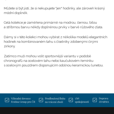
Můžete si být jistí, že si nekupujete "jen" hodinky, ale zároveň krásný
módní doplněk.
Celá kolekce je zaměřena primárně na modrou, černou, bílou
a stříbrnou barvu někdy doplněnou prvky v barvě růžového zlata.
Dámy si v této kolekci mohou vybírat z několika modelů elegantních
hodinek na kombinovaném tahu s číselníky zdobenými čirými
zirkony.
Zatímco muži mohou volit sportovnější variantu v podobě
chronografů na ocelovém tahu nebo kaučukovém řemínku
s ocelovým pouzdrem disponujícím odolnou keramickou lunetou.