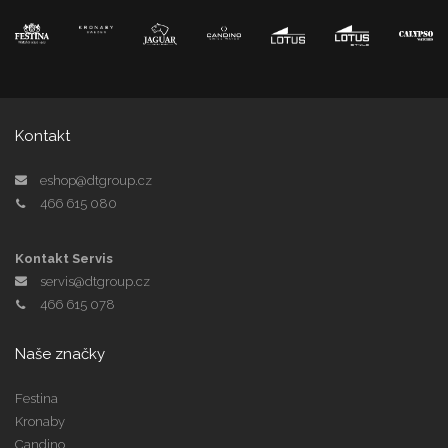
Kontakt
eshop@dtgroup.cz
466 615 080
Kontakt Servis
servis@dtgroup.cz
466 615 078
Naše značky
Festina
Kronaby
Candino