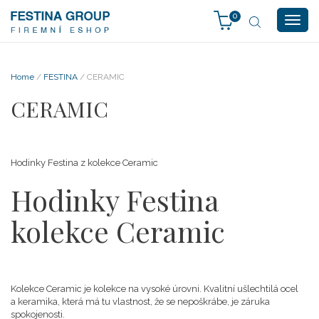
0
Togg
navig
Home
/
FESTINA
/ CERAMIC
CERAMIC
Hodinky Festina z kolekce Ceramic
Hodinky Festina
kolekce Ceramic
Kolekce Ceramic je kolekce na vysoké úrovni. Kvalitní ušlechtilá ocel
a keramika, která má tu vlastnost, že se nepoškrábe, je záruka
spokojenosti.