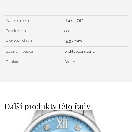
Kalibr strojku
Ronda 785
Pásek / tah
ocel
Rozměr pásku
15,95 mm
Zapínání pásku
překlápěcí spona
Funkce
Datum
Další produkty této řady