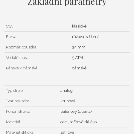
Základní parametry
Styl
klasické
Barva
růžová, stříbrná
Rozměr pouzdra
34 mm
Vodotěsnost
5 ATM
Pánské / dámské
dámské
Typ stroje
analog
Tvar pouzdra
kruhový
Pohon strojku
bateriový (quartz)
Materiál
ocel, safírové sklíčko
Materiál sklíčka
safírové