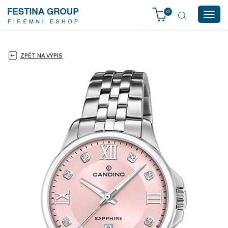
0
Togg
navig
ZPĚT NA VÝPIS