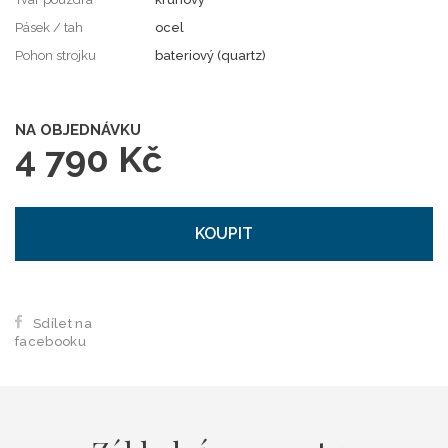
Pásek / tah
ocel
Pohon strojku
bateriový (quartz)
NA OBJEDNÁVKU
4 790 Kč
KOUPIT
Sdílet na
facebooku