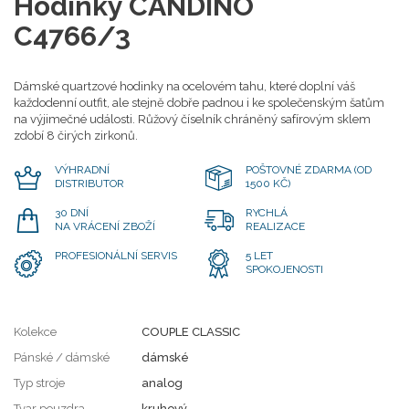
Hodinky CANDINO
C4766/3
Dámské quartzové hodinky na ocelovém tahu, které doplní váš
každodenní outfit, ale stejně dobře padnou i ke společenským šatům
na výjimečné události. Růžový číselník chráněný safírovým sklem
zdobí 8 čirých zirkonů.
VÝHRADNÍ
POŠTOVNÉ ZDARMA (OD
DISTRIBUTOR
1500 KČ)
30 DNÍ
RYCHLÁ
NA VRÁCENÍ ZBOŽÍ
REALIZACE
PROFESIONÁLNÍ SERVIS
5 LET
SPOKOJENOSTI
Kolekce
COUPLE CLASSIC
Pánské / dámské
dámské
Typ stroje
analog
Tvar pouzdra
kruhový