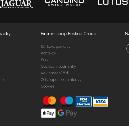
načky
Firemní shop Festina Group
N
Dárkové poukazy
Kontakty
Servis
Obchodní podmínky
Reklamační řád
yle
Odstoupení od smlouvy
Cookies