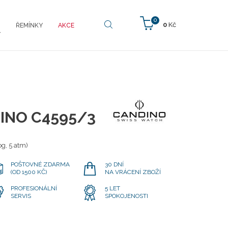
0
0
Kč
ŘEMÍNKY
AKCE
Y
INO C4595/3
g, 5 atm)
POŠTOVNÉ ZDARMA
30 DNÍ
(OD 1500 KČ)
NA VRÁCENÍ ZBOŽÍ
PROFESIONÁLNÍ
5 LET
SERVIS
SPOKOJENOSTI