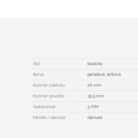
Styl
klasické
Barva
perleťová, stříbrná
Rozměr číselníku
28 mm
Rozměr pouzdra
35,5 mm
Vodotěsnost
5 ATM
Pánské / dámské
dámské