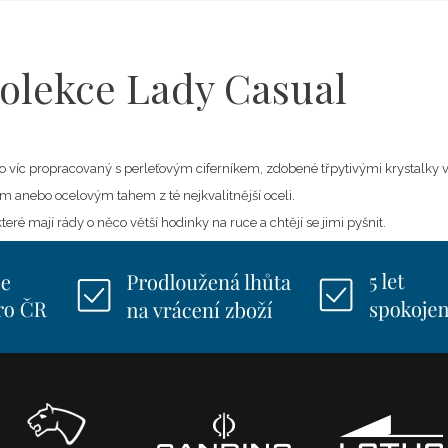
olekce Lady Casual
to víc propracovaný s perleťovým ciferníkem, zdobené třpytivými krystalky v
 anebo ocelovým tahem z té nejkvalitnější oceli.
eré mají rády o něco větší hodinky na ruce a chtějí se jimi pyšnit.