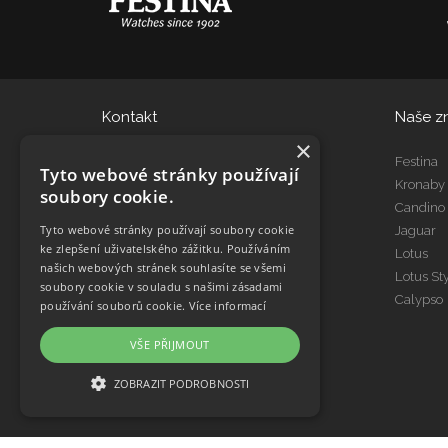
Kontakt
Naše z
×
eshop@dtgroup.cz
Festina
Tyto webové stránky používají
466 615 080
Kronaby
soubory cookie.
Candino
Tyto webové stránky používají soubory cookie
Jaguar
Kontakt Servis
ke zlepšení uživatelského zážitku. Používáním
Lotus
servis@dtgroup.cz
našich webových stránek souhlasíte se všemi
Lotus St
466 615 078
soubory cookie v souladu s našimi zásadami
Calypso
používání souborů cookie.
Více informací
VŠE PŘIJMOUT
ZOBRAZIT PODROBNOSTI
NEZBYTNĚ NUTNÉ SOUBORY
VÝKONOVÉ SOUBORY