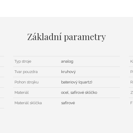
Základní parametry
Typ stroje
analog
K
Tvar pouzdra
kruhový
P
Pohon strojku
bateriový (quartz)
R
Materiál
ocel, safírové sklíčko
Z
Materiál sklíčka
safírové
F