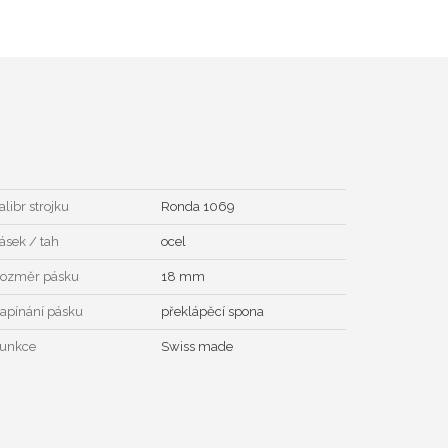
alibr strojku
Ronda 1069
ásek / tah
ocel
ozměr pásku
18 mm
apínání pásku
překlápěcí spona
unkce
Swiss made