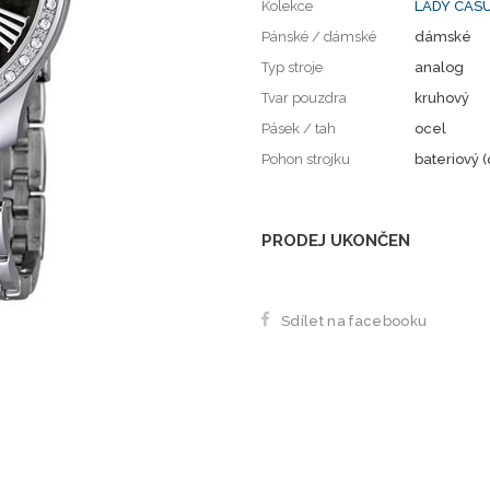
Kolekce
LADY CAS
Pánské / dámské
dámské
Typ stroje
analog
Tvar pouzdra
kruhový
Pásek / tah
ocel
Pohon strojku
bateriový (
PRODEJ UKONČEN
Sdílet na facebooku