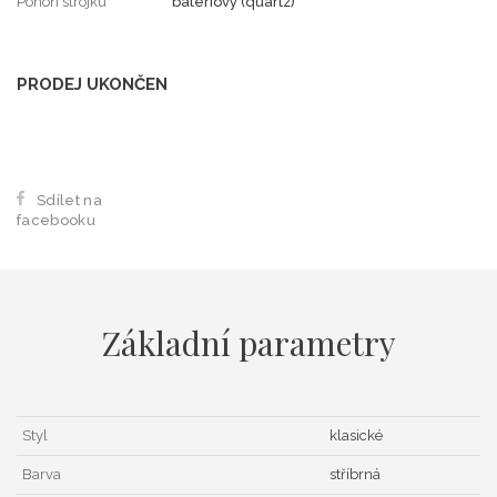
Pohon strojku
bateriový (quartz)
PRODEJ UKONČEN
Sdílet na
facebooku
Základní parametry
Styl
klasické
Barva
stříbrná