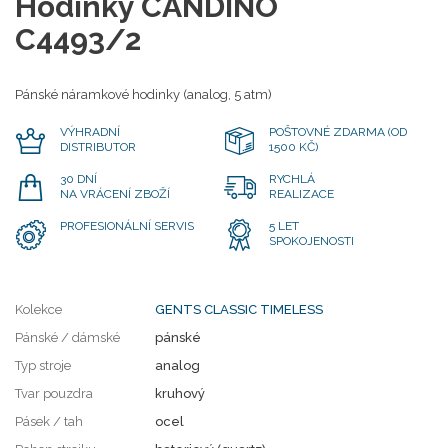
Hodinky CANDINO
C4493/2
Pánské náramkové hodinky (analog, 5 atm)
VÝHRADNÍ
POŠTOVNÉ ZDARMA (OD
DISTRIBUTOR
1500 KČ)
30 DNÍ
RYCHLÁ
NA VRÁCENÍ ZBOŽÍ
REALIZACE
PROFESIONÁLNÍ SERVIS
5 LET
SPOKOJENOSTI
Kolekce
GENTS CLASSIC TIMELESS
Pánské / dámské
pánské
Typ stroje
analog
Tvar pouzdra
kruhový
Pásek / tah
ocel