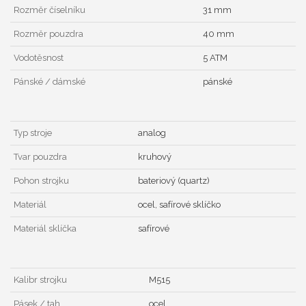
Rozměr číselníku
31 mm
Rozměr pouzdra
40 mm
Vodotěsnost
5 ATM
Pánské / dámské
pánské
Typ stroje
analog
Tvar pouzdra
kruhový
Pohon strojku
bateriový (quartz)
Materiál
ocel, safírové sklíčko
Materiál sklíčka
safírové
Kalibr strojku
M515
Pásek / tah
ocel