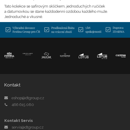
Tato kolekce se safírovým sklíčkem, jednoduchých ručiček
a datumovkou se stane každodenní ozdobou každého muže.
Jednoduché a vkusné.
Kontakt
eshop@dtgroup.cz
466 615 080
Kontakt Servis
servis@dtgroup.cz