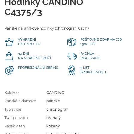
Hodinky CANDINO
C4375/3
Pánské náramkové hodinky (chronograf, 5 atm)
VÝHRADNÍ
POŠTOVNÉ ZDARMA (OD
DISTRIBUTOR
1500 KČ)
30 DNÍ
RYCHLÁ
NA VRÁCENÍ ZBOŽÍ
REALIZACE
PROFESIONÁLNÍ SERVIS
5 LET
SPOKOJENOSTI
Kolekce
CANDINO
Pánské / dámské
pánské
Typ stroje
chronograf
Tvar pouzdra
hranatý
Pásek / tah
kožený