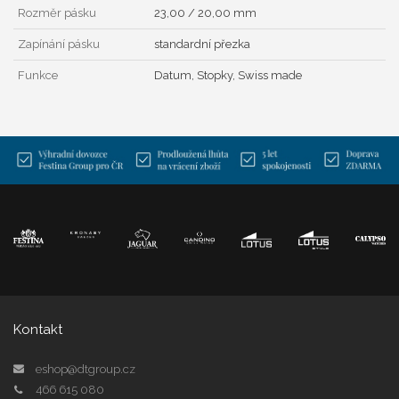
Rozměr pásku
23,00 / 20,00 mm
Zapínání pásku
standardní přezka
Funkce
Datum, Stopky, Swiss made
Kontakt
eshop@dtgroup.cz
466 615 080