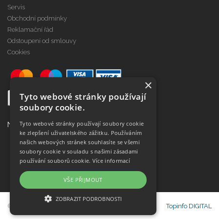
Servis
Obchodní podmínky
Reklamační řád
Odstoupení od smlouvy
Cookies
×
Tyto webové stránky používají
soubory cookie.
Tyto webové stránky používají soubory cookie
Najdete nás na
ke zlepšení uživatelského zážitku. Používáním
našich webových stránek souhlasíte se všemi
soubory cookie v souladu s našimi zásadami
používání souborů cookie.
Více informací
VŠE PŘIJMOUT
ZOBRAZIT PODROBNOSTI
© Copyright Janeba Time, s.r.o. 2021-2026
Topinfo DIGITAL
NEZBYTNĚ NUTNÉ SOUBORY