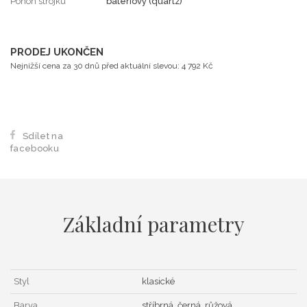
Pohon strojku
bateriový (quartz)
PRODEJ UKONČEN
Nejnižší cena za 30 dnů před aktuální slevou: 4 792 Kč
Sdílet na
facebooku
Základní parametry
Styl
klasické
Barva
stříbrná, černá, růžová