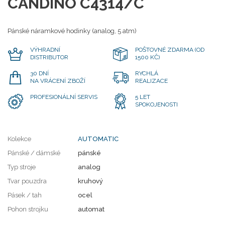
CANDINO C4314/C
Pánské náramkové hodinky (analog, 5 atm)
VÝHRADNÍ
POŠTOVNÉ ZDARMA (OD
DISTRIBUTOR
1500 KČ)
30 DNÍ
RYCHLÁ
NA VRÁCENÍ ZBOŽÍ
REALIZACE
PROFESIONÁLNÍ SERVIS
5 LET
SPOKOJENOSTI
Kolekce
AUTOMATIC
Pánské / dámské
pánské
Typ stroje
analog
Tvar pouzdra
kruhový
Pásek / tah
ocel
Pohon strojku
automat