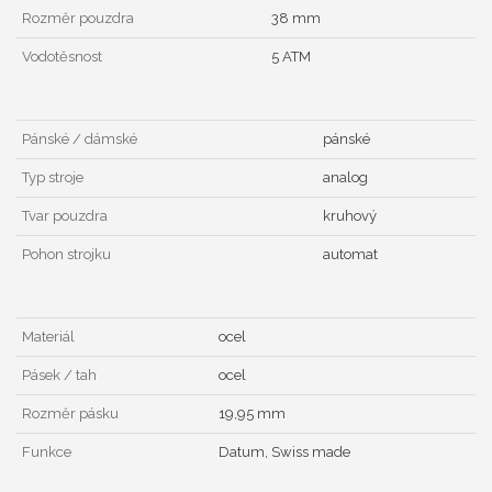
Rozměr pouzdra
38 mm
Vodotěsnost
5 ATM
Pánské / dámské
pánské
Typ stroje
analog
Tvar pouzdra
kruhový
Pohon strojku
automat
Materiál
ocel
Pásek / tah
ocel
Rozměr pásku
19,95 mm
Funkce
Datum, Swiss made