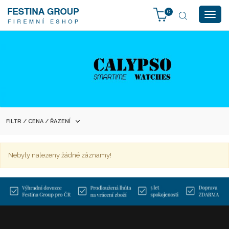
0
Togg
navig
FILTR / CENA / ŘAZENÍ
Nebyly nalezeny žádné záznamy!