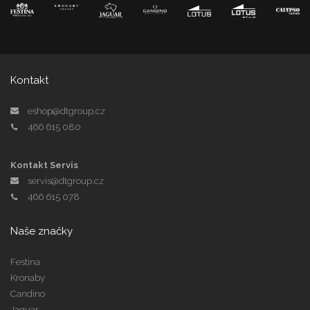
Kontakt
eshop@dtgroup.cz
466 615 080
Kontakt Servis
servis@dtgroup.cz
466 615 078
Naše značky
Festina
Kronaby
Candino
Jaguar