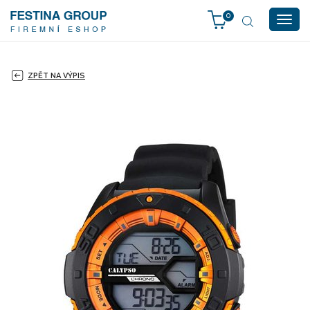
0
Togg
navig
ZPĚT NA VÝPIS