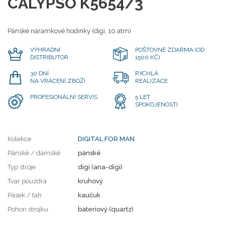
CALYPSO K5654/3
Pánské náramkové hodinky (digi, 10 atm)
VÝHRADNÍ
POŠTOVNÉ ZDARMA (OD
DISTRIBUTOR
1500 KČ)
30 DNÍ
RYCHLÁ
NA VRÁCENÍ ZBOŽÍ
REALIZACE
PROFESIONÁLNÍ SERVIS
5 LET
SPOKOJENOSTI
Kolekce
DIGITAL FOR MAN
Pánské / dámské
pánské
Typ stroje
digi (ana-digi)
Tvar pouzdra
kruhový
Pásek / tah
kaučuk
Pohon strojku
bateriový (quartz)