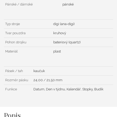
Pánské / dámské
pánské
Typ stroje
digi (ana-digi)
Tvar pouzdra
kruhový
Pohon strojku
bateriový (quartz)
Materiál
plast
Pásek / tah
kaučuk
Rozměr pásku
24,00 / 21,50 mm
Funkce
Datum, Den v týdnu, Kalendář, Stopky, Budík
Popis