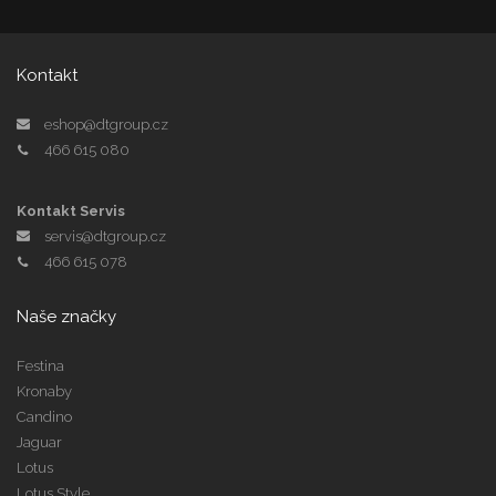
Kontakt
eshop@dtgroup.cz
466 615 080
Kontakt Servis
servis@dtgroup.cz
466 615 078
Naše značky
Festina
Kronaby
Candino
Jaguar
Lotus
Lotus Style