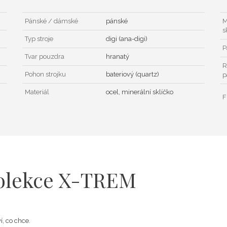
Pánské / dámské
pánské
M
s
Typ stroje
digi (ana-digi)
P
Tvar pouzdra
hranatý
R
Pohon strojku
bateriový (quartz)
p
Materiál
ocel, minerální sklíčko
F
kolekce X-TREM
í, co chce.