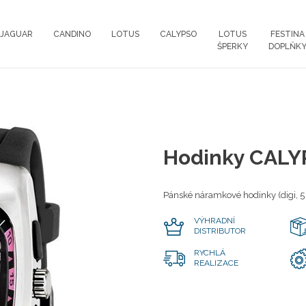
JAGUAR
CANDINO
LOTUS
CALYPSO
LOTUS
FESTINA
ŠPERKY
DOPLŇK
Hodinky CALY
Pánské náramkové hodinky (digi, 5
VÝHRADNÍ
DISTRIBUTOR
RYCHLÁ
REALIZACE