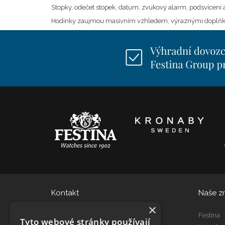
Stopky, odečet stopek, datum, zvukový alarm, podsvícení a
Hodinky zaujmou masívním vzhledem, výraznými doplňky. 
Kontakt
Naše z
×
eshop@dtgroup.cz
Festina
Tyto webové stránky používají