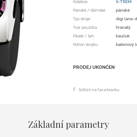
Kolekce
X-TREM
Pánské / dámské
pánské
Typ stroje
digi (ana-d
Tvar pouzdra
hranatý
Pásek / tah
kaučuk
Pohon strojku
bateriový (
PRODEJ UKONČEN
Sdílet na facebooku
Základní parametry