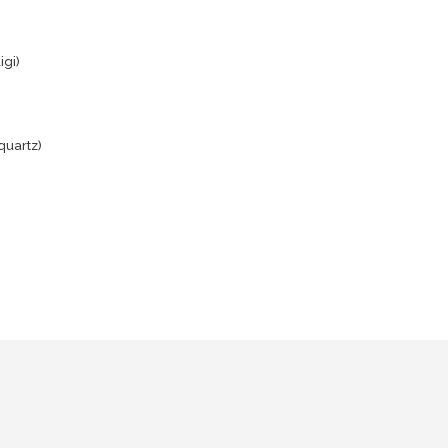
igi)
quartz)