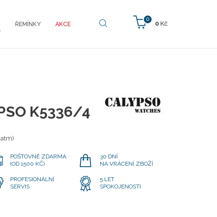
0
0
Kč
ŘEMÍNKY
AKCE
Y
PSO K5336/4
 atm)
POŠTOVNÉ ZDARMA
30 DNÍ
(OD 1500 KČ)
NA VRÁCENÍ ZBOŽÍ
PROFESIONÁLNÍ
5 LET
SERVIS
SPOKOJENOSTI