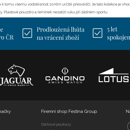
 k tomu všemu vodotěsnost 10Atm určitě přesvědčí, že tato kolekce je vhodn
Plastové pouzdro a řemínek nezatíží ruku při žádném sportu.
načky
Firemní shop Festina Group
N
Dárkové poukazy