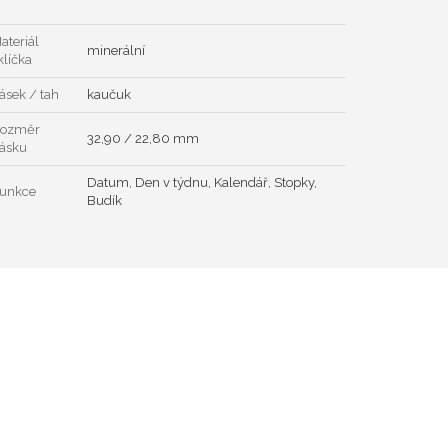
ateriál
minerální
klíčka
ásek / tah
kaučuk
ozměr
32,90 / 22,80 mm
ásku
Datum, Den v týdnu, Kalendář, Stopky,
unkce
Budík