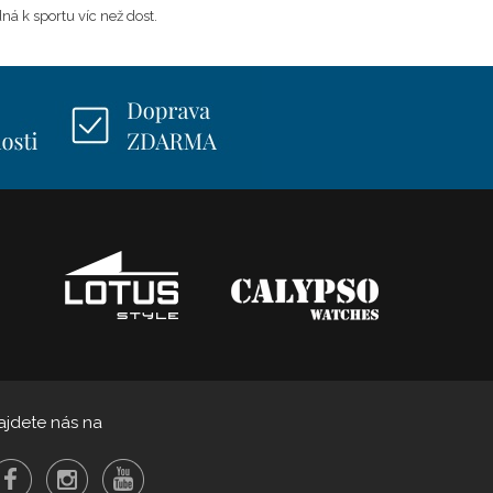
á k sportu víc než dost.
ajdete nás na