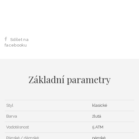
Sdílet na
facebooku
Základní parametry
Styl
klasické
Barva
žlutá
Vodotěsnost
5 ATM
Pánské / dámské
pánské