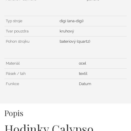
Typ stroje
digi (ana-digi)
Tvar pouzdra
kruhový
Pohon strojku
bateriový (quartz)
Materiál
ocel
Pásek / tah
textil
Funkce
Datum
Popis
Hodinky Calypso