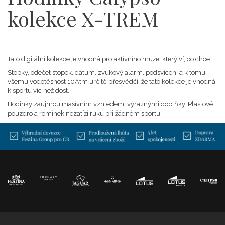
kolekce X-TREM
Tato digitální kolekce je vhodná pro aktívního muže, který ví, co chce.
Stopky, odečet stopek, datum, zvukový alarm, podsvícení a k tomu
všemu vodotěsnost 10Atm určitě přesvědčí, že tato kolekce je vhodná
k sportu víc než dost.
Hodinky zaujmou masívním vzhledem, výraznými doplňky. Plastové
pouzdro a řemínek nezatíží ruku při žádném sportu.