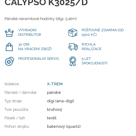
CALYPSO K3025/D
Pánské náramkové hodinky (digi, 5 atm)
VÝHRADNÍ
POŠTOVNÉ ZDARMA (OD
DISTRIBUTOR
1500 KČ)
30 DNÍ
RYCHLÁ
NA VRÁCENÍ ZBOŽÍ
REALIZACE
PROFESIONÁLNÍ SERVIS
5 LET
SPOKOJENOSTI
Kolekce
X-TREM
Pánské / dámské
pánské
Typ stroje
digi (ana-digi)
Tvar pouzdra
kruhový
Pásek / tah
textil
Pohon strojku
bateriový (quartz)