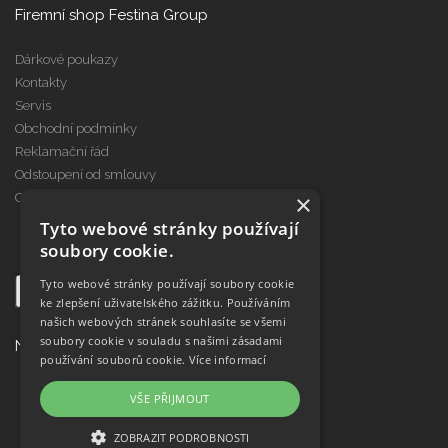
Firemní shop Festina Group
Dárkové poukazy
Kontakty
Servis
Obchodní podmínky
Reklamační řád
Odstoupení od smlouvy
×
Cookies
Tyto webové stránky používají
soubory cookie.
Tyto webové stránky používají soubory cookie
ke zlepšení uživatelského zážitku. Používáním
našich webových stránek souhlasíte se všemi
soubory cookie v souladu s našimi zásadami
Najdete nás na
používání souborů cookie.
Více informací
VŠE PŘIJMOUT
ZOBRAZIT PODROBNOSTI