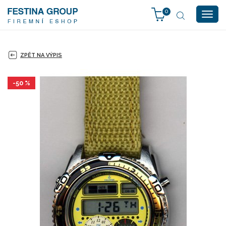
0
Togg
navig
ZPĚT NA VÝPIS
-50 %