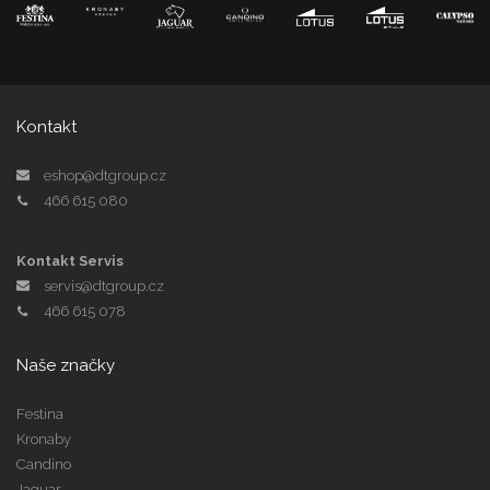
Kontakt
eshop@dtgroup.cz
466 615 080
Kontakt Servis
servis@dtgroup.cz
466 615 078
Naše značky
Festina
Kronaby
Candino
Jaguar