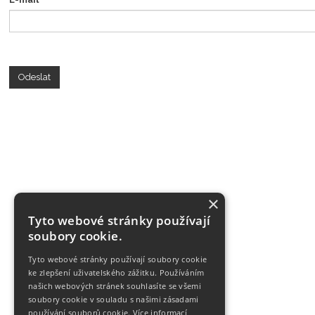
Odeslat
×
Tyto webové stránky používají
soubory cookie.
Tyto webové stránky používají soubory cookie
ke zlepšení uživatelského zážitku. Používáním
našich webových stránek souhlasíte se všemi
soubory cookie v souladu s našimi zásadami
používání souborů cookie.
Více informací