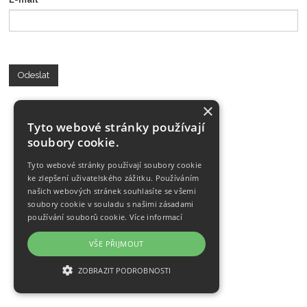
Odeslat
×
Tyto webové stránky používají
soubory cookie.
Tyto webové stránky používají soubory cookie
ke zlepšení uživatelského zážitku. Používáním
našich webových stránek souhlasíte se všemi
soubory cookie v souladu s našimi zásadami
používání souborů cookie.
Více informací
VŠE PŘIJMOUT
ZOBRAZIT PODROBNOSTI
NEZBYTNĚ NUTNÉ SOUBORY