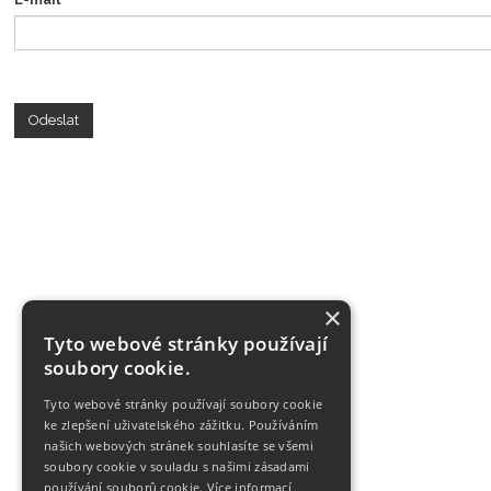
Odeslat
×
Tyto webové stránky používají
soubory cookie.
Tyto webové stránky používají soubory cookie
ke zlepšení uživatelského zážitku. Používáním
našich webových stránek souhlasíte se všemi
soubory cookie v souladu s našimi zásadami
používání souborů cookie.
Více informací