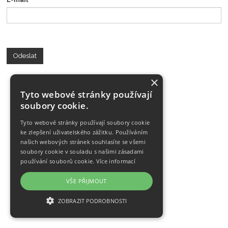
Odeslat
×
Tyto webové stránky používají
soubory cookie.
Tyto webové stránky používají soubory cookie
ke zlepšení uživatelského zážitku. Používáním
našich webových stránek souhlasíte se všemi
soubory cookie v souladu s našimi zásadami
používání souborů cookie.
Více informací
VŠE PŘIJMOUT
ZOBRAZIT PODROBNOSTI
NEZBYTNĚ NUTNÉ SOUBORY