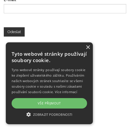
Odeslat
×
Tyto webové stránky používají
soubory cookie.
Tyto webové stránky používají soubory cookie
ke zlepšení uživatelského zážitku. Používáním
našich webových stránek souhlasíte se všemi
soubory cookie v souladu s našimi zásadami
používání souborů cookie.
Více informací
VŠE PŘIJMOUT
ZOBRAZIT PODROBNOSTI
NEZBYTNĚ NUTNÉ SOUBORY