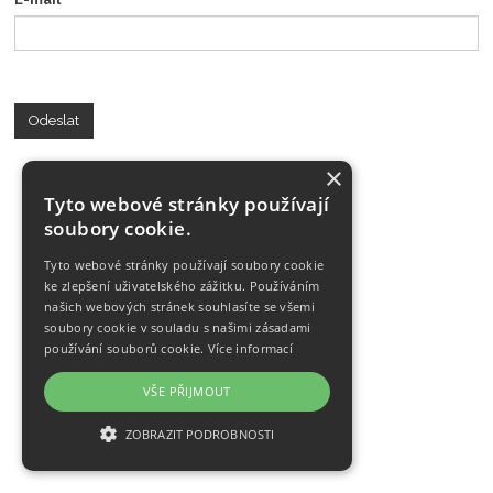
Odeslat
×
Tyto webové stránky používají
soubory cookie.
Tyto webové stránky používají soubory cookie
ke zlepšení uživatelského zážitku. Používáním
našich webových stránek souhlasíte se všemi
soubory cookie v souladu s našimi zásadami
používání souborů cookie.
Více informací
VŠE PŘIJMOUT
ZOBRAZIT PODROBNOSTI
NEZBYTNĚ NUTNÉ SOUBORY