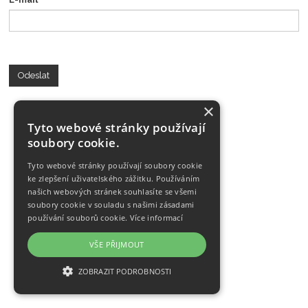
Odeslat
×
Tyto webové stránky používají
soubory cookie.
Tyto webové stránky používají soubory cookie
ke zlepšení uživatelského zážitku. Používáním
našich webových stránek souhlasíte se všemi
soubory cookie v souladu s našimi zásadami
používání souborů cookie.
Více informací
VŠE PŘIJMOUT
ZOBRAZIT PODROBNOSTI
NEZBYTNĚ NUTNÉ SOUBORY