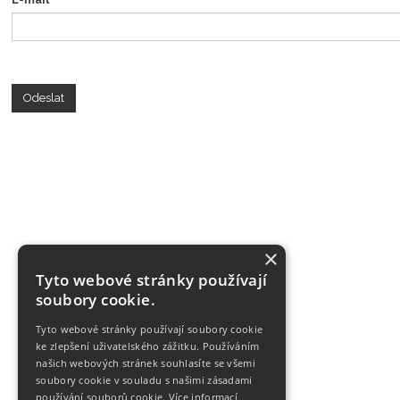
Odeslat
×
Tyto webové stránky používají
soubory cookie.
Tyto webové stránky používají soubory cookie
ke zlepšení uživatelského zážitku. Používáním
našich webových stránek souhlasíte se všemi
soubory cookie v souladu s našimi zásadami
používání souborů cookie.
Více informací