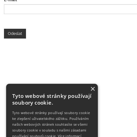
Odeslat
×
Tyto webové stránky používají
soubory cookie.
Tyto webové stránky používají soubory cookie
ke zlepšení uživatelského zážitku. Používáním
našich webových stránek souhlasíte se všemi
soubory cookie v souladu s našimi zásadami
používání souborů cookie.
Více informací