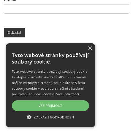
Odeslat
×
Tyto webové stránky používají
soubory cookie.
Tyto webové stránky používají soubory cookie
ke zlepšení uživatelského zážitku. Používáním
našich webových stránek souhlasíte se všemi
soubory cookie v souladu s našimi zásadami
používání souborů cookie.
Více informací
VŠE PŘIJMOUT
ZOBRAZIT PODROBNOSTI
NEZBYTNĚ NUTNÉ SOUBORY